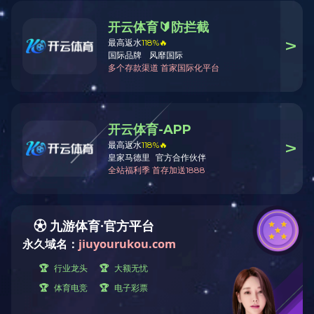
生产设备
多宝(中国)
检测保证
气门挺柱生产区
数控加